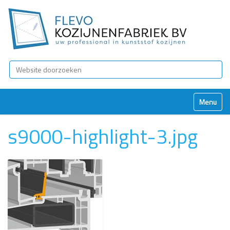
Zoek
Geavanceerd zoeken...
Klap naviga
s9000-highlight-3.jpg