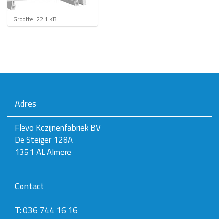
K
Grootte: 22.1 KB
l
i
k
v
o
o
r
d
e
Adres
v
o
l
Flevo Kozijnenfabriek BV
l
De Steiger 128A
e
d
1351 AL Almere
i
g
e
Contact
w
e
e
T: 036 744 16 16
r