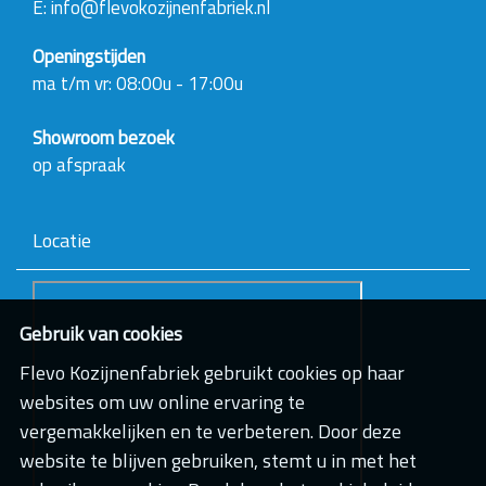
g
E: info@flevokozijnenfabriek.nl
a
v
Openingstijden
e
ma t/m vr: 08:00u - 17:00u
v
a
n
Showroom bezoek
d
e
op afspraak
a
f
b
Locatie
e
e
l
d
i
Gebruik van cookies
n
g
Flevo Kozijnenfabriek gebruikt cookies op haar
.
.
websites om uw online ervaring te
.
vergemakkelijken en te verbeteren. Door deze
website te blijven gebruiken, stemt u in met het