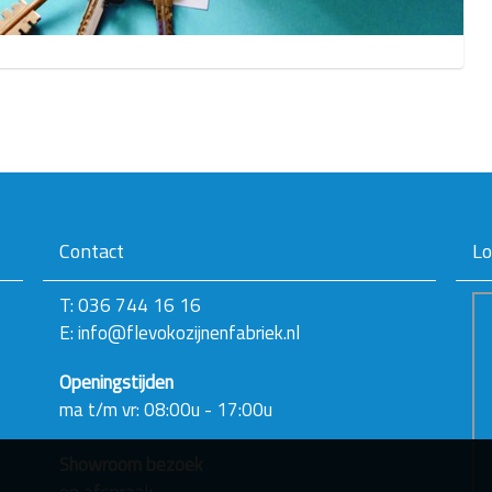
Contact
Lo
T: 036 744 16 16
E: info@flevokozijnenfabriek.nl
Openingstijden
ma t/m vr: 08:00u - 17:00u
Showroom bezoek